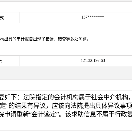
137********
式
构出具的审计报告出现了错漏、错登等多处问题，
121.32.197.63
:
复如下：法院指定的会计机构属于社会中介机构
定
”
的结果有异议，应该
向法院提出具体异议事
院
申请重新
“
会计鉴定
”
。
该求助信息不属于行政