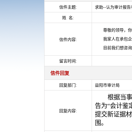
信件主题:
求助--认为审计报
姓 名:
尊敬的领导，你
我家人在承包企
信件内容:
目前我们想咨询
留言时间:
信件回复
回复部门:
益阳市审计局
根据当
告为
“
会计鉴
回复内容:
提交新证据材
围。