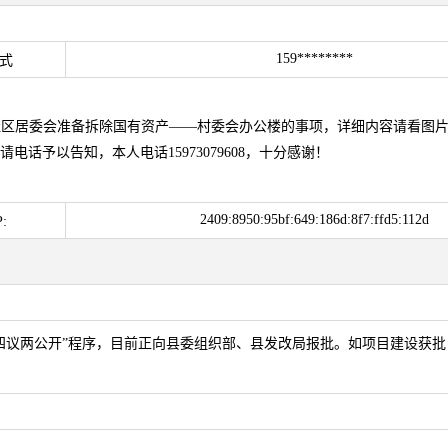
159********
式
社区居委会准备拆除国有资产——村委会办公楼的事项，详细内容请看图
予以告知，本人电话15973079608，十分感谢！
2409:8950:95bf:649:186d:8f7:ffd5:112d
:
四议两公开”程序，目前正向县委组织部、县发改局报批。如项目建设获批